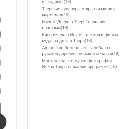
выходные.(
19
)
Тверские сувениры открытки магниты
мармелад(
19
)
Музей "Дверь в Тверь" описание
программ(
19
)
Киновечера в Искре - лекция и фильм
куда сходить в Твери(
18
)
Афганские беженцы от талибана в
русской деревне Тверской области(
18
)
Мастер-класс в музее фотографии
Искра Тверь описание программы(
18
)