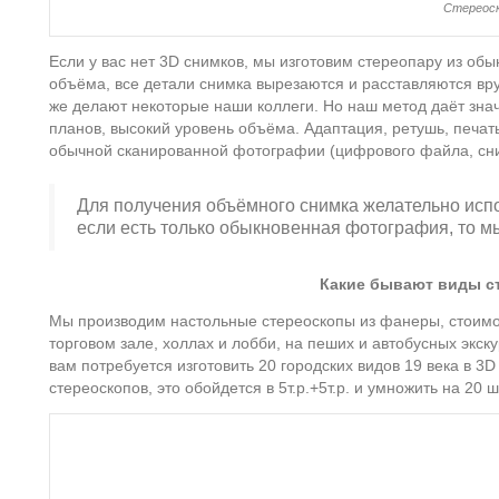
Стереоск
Если у вас нет 3D снимков, мы изготовим стереопару из обы
объёма, все детали снимка вырезаются и расставляются вру
же делают некоторые наши коллеги. Но наш метод даёт знач
планов, высокий уровень объёма. Адаптация, ретушь, печать
обычной сканированной фотографии (цифрового файла, сним
Для получения объёмного снимка желательно исп
если есть только обыкновенная фотография, то 
Какие бывают виды ст
Мы производим настольные стереоскопы из фанеры, стоимо
торговом зале, холлах и лобби, на пеших и автобусных экс
вам потребуется изготовить 20 городских видов 19 века в 3
стереоскопов, это обойдется в 5т.р.+5т.р. и умножить на 20 ш