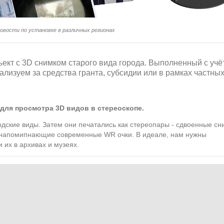
овости по установке в различных регионах
ъект с 3D снимком старого вида города. Выполненный с учё
лизуем за средства гранта, субсидии или в рамках частны
для просмотра 3D видов в стереоскопе.
дские виды. Затем они печатались как стереопары - сдвоенные сн
, напомипнающие современные WR очки. В идеале, нам нужны
 их в архивах и музеях.