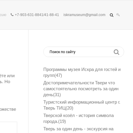
рсию
+7-903-631-8841
/
41-88-41
iskramuseum@gmail.com
Программы музея Искра для гостей и
групп(
47
)
ёте или
ь. Но
Достопримечательности Твери что
самостоятельно посмотреть за один
день(
31
)
Туристский информационный центр г.
Тверь ТИЦ(
20
)
можестве
Тверской козёл - история символа
города.(
19
)
Тверь за один день - экскурсия на