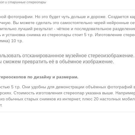
оп и старинные стереопары
ной фотографии. Но это будет чуть дольше и дороже. Создается ка
чную. Вы можете сделать это самостоятельно черей нейронные сет
ительно лучший результат - чёткое и последовательное разделени
 и установка снимка из стереопары стоит 5 т.р. Изготовление стер
ка) 10 т.р.
ользовать отсканированнное музейное стереоизображение.
мы сможем превратить её в объёмное изображение.
ереоскопов по дизайну и размерам.
стью 5 т.р. Они удобны для демонстрации объёмных фотографий в
курсиях. Стоимость изготовления стереопар указана выше. Например
D из обычных старых снимков из интернет, плюс 20 настолных моби
т.