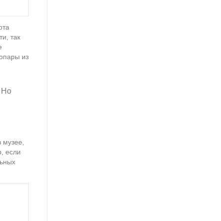
рта
и, так
е
еопары из
 Но
 музее,
, если
льных